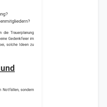
ung?
lienmitgliedern?
n die Trauerplanung
 eine Gedenkfeier im
bei, solche Ideen zu
 und
n Notfällen, sondern