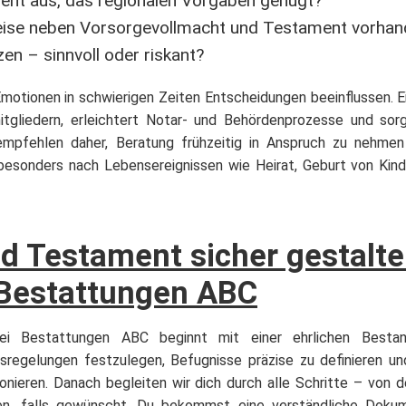
ment aus, das regionalen Vorgaben genügt?
eise neben Vorsorgevollmacht und Testament vorhan
en – sinnvoll oder riskant?
otionen in schwierigen Zeiten Entscheidungen beeinflussen. Ei
itgliedern, erleichtert Notar- und Behördenprozesse und sorg
empfehlen daher, Beratung frühzeitig in Anspruch zu nehme
besonders nach Lebensereignissen wie Heirat, Geburt von Kind
d Testament sicher gestalte
 Bestattungen ABC
bei Bestattungen ABC beginnt mit einer ehrlichen Besta
ngsregelungen festzulegen, Befugnisse präzise zu definieren u
nieren. Danach begleiten wir dich durch alle Schritte – von de
ren, falls gewünscht. Du bekommst eine verständliche Dokum