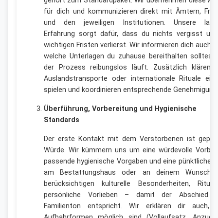
gehört zum Standardpaket. Wir übernehmen diese Au
für dich und kommunizieren direkt mit Ämtern, Frie
und den jeweiligen Institutionen. Unsere langj
Erfahrung sorgt dafür, dass du nichts vergisst und
wichtigen Fristen verlierst. Wir informieren dich auch d
welche Unterlagen du zuhause bereithalten solltest,
der Prozess reibungslos läuft. Zusätzlich klären w
Auslandstransporte oder internationale Rituale eine
spielen und koordinieren entsprechende Genehmigung
Überführung, Vorbereitung und Hygienische
Standards
Der erste Kontakt mit dem Verstorbenen ist geprä
Würde. Wir kümmern uns um eine würdevolle Vorbere
passende hygienische Vorgaben und eine pünktliche A
am Bestattungshaus oder an deinem Wunschor
berücksichtigen kulturelle Besonderheiten, Ritua
persönliche Vorlieben – damit der Abschied 
Familienton entspricht. Wir erklären dir auch, 
Aufbahrformen möglich sind (Vollaufsatz, Anzugs